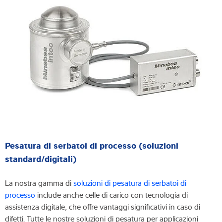
produttivo.
sovrafornitura di prodotto; queste verifiche sono
registrazione sistematica dei dettagli di tutte le fasi di
particolarmente importanti nel caso in cui venga richiesto un
produzione può essere trasferita nel sistema di controllo qualità
imballaggio secondario o più tipologie di prodotto o confezioni
dell’azienda e può fornire informazioni preziose in caso di
vengono combinate in un'unica spedizione. Le numerose
reclamo del cliente o di richiamo di un prodotto.
soluzioni di Minebea Intec per la pesatura e l’ispezione possono
soddisfare tutte queste esigenze, in modo efficiente ed
economico.
Pesatura di serbatoi di processo (soluzioni
standard/digitali)
La nostra gamma di
soluzioni di pesatura di serbatoi di
processo
include anche celle di carico con tecnologia di
assistenza digitale, che offre vantaggi significativi in caso di
difetti. Tutte le nostre soluzioni di pesatura per applicazioni