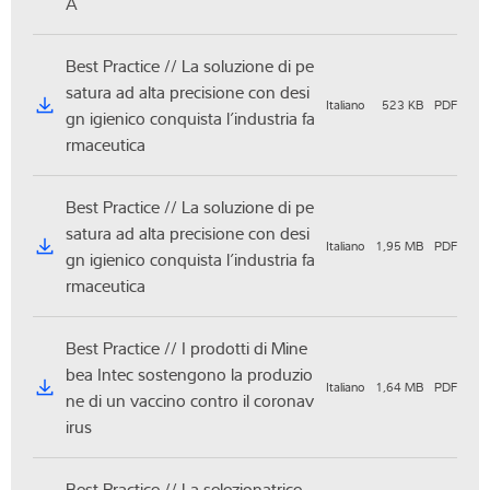
A
Best Practice // La soluzione di pe
satura ad alta precisione con desi
Italiano
523 KB
PDF
gn igienico conquista l’industria fa
rmaceutica
Best Practice // La soluzione di pe
satura ad alta precisione con desi
Italiano
1,95 MB
PDF
gn igienico conquista l’industria fa
rmaceutica
Best Practice // I prodotti di Mine
bea Intec sostengono la produzio
Italiano
1,64 MB
PDF
ne di un vaccino contro il coronav
irus
Best Practice // La selezionatrice