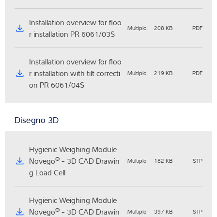
Installation overview for floo
Multiplo
208 KB
PDF
r installation PR 6061/03S
Installation overview for floo
r installation with tilt correcti
Multiplo
219 KB
PDF
on PR 6061/04S
Disegno 3D
Hygienic Weighing Module
®
Novego
- 3D CAD Drawin
Multiplo
182 KB
STP
g Load Cell
Hygienic Weighing Module
®
Novego
- 3D CAD Drawin
Multiplo
397 KB
STP