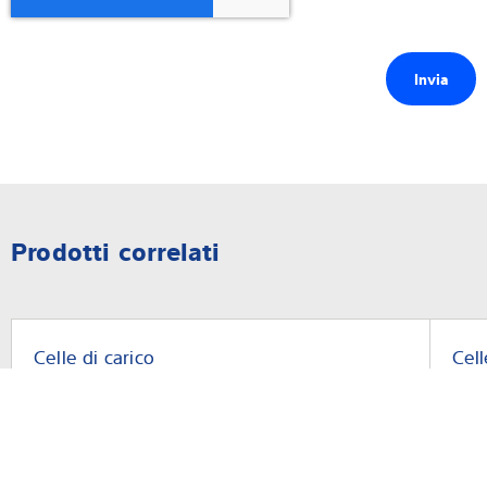
Prodotti correlati
Celle di carico
Cell
Modulo di pesatura Contego
Cel