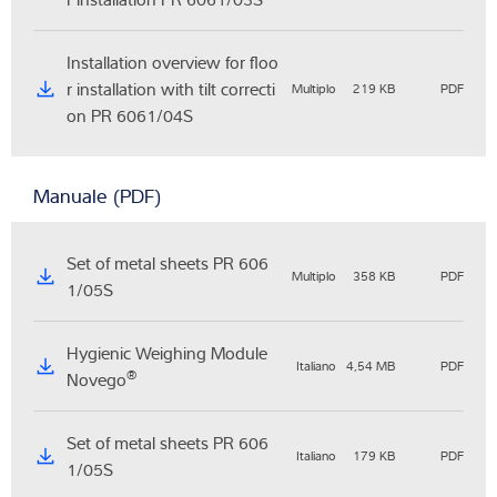
Installation overview for floo
r installation with tilt correcti
Multiplo
219 KB
PDF
on PR 6061/04S
Manuale (PDF)
Set of metal sheets PR 606
Multiplo
358 KB
PDF
1/05S
Hygienic Weighing Module
Italiano
4,54 MB
PDF
®
Novego
Set of metal sheets PR 606
Italiano
179 KB
PDF
1/05S