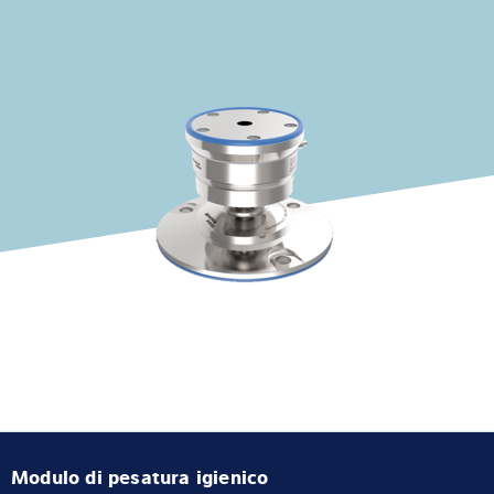
Competenza e conoscenza
Chi siamo
Notizie
Ricerca dei prodotti
Modulo di pesatura igienico