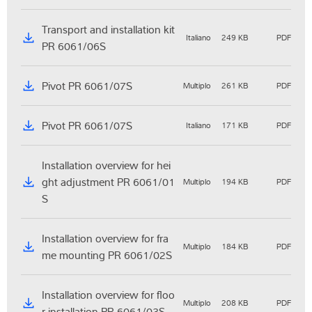
Transport and installation kit
Italiano
249 KB
PDF
PR 6061/06S
Pivot PR 6061/07S
Multiplo
261 KB
PDF
Pivot PR 6061/07S
Italiano
171 KB
PDF
Installation overview for hei
ght adjustment PR 6061/01
Multiplo
194 KB
PDF
S
Installation overview for fra
Multiplo
184 KB
PDF
me mounting PR 6061/02S
Installation overview for floo
Multiplo
208 KB
PDF
r installation PR 6061/03S