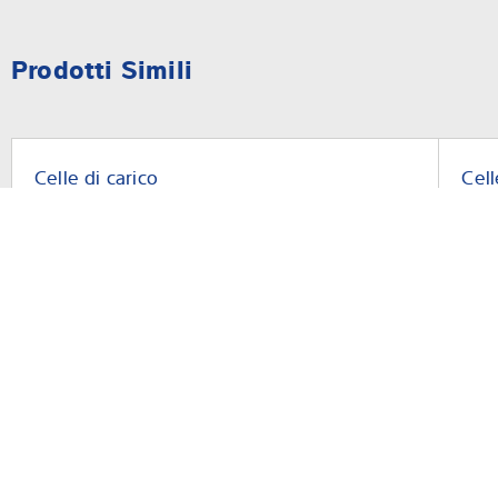
Prodotti Simili
Celle di carico
Cell
PR 6221
Pen