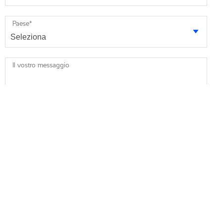
Paese
*
Il vostro messaggio
* obbligatori
Accetto di ricevere informazioni di marketing da Minebea
Intec via e-mail. Mi informano che posso revocare questo
consenso in qualsiasi momento.
Accetto che Minebea Intec possa archiviare ed elaborare i
miei dati personali.
*