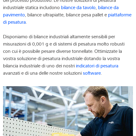
del processo produttivo. Le nostre soluzioni di pesatura
industriale statica includono
bilance da tavolo
,
bilance da
Competenza e conoscenza
pavimento
, bilance ultrapiatte, bilance pesa pallet e
piattaforme
di pesatura
.
Chi siamo
Disponiamo di bilance industriali altamente sensibili per
Notizie
misurazioni di 0,001 g e di sistemi di pesatura molto robusti
con cui è possibile pesare diverse tonnellate. Ottimizzate la
vostra soluzione di pesatura industriale dotando la vostra
bilancia industriale di uno dei nostri
indicatori di pesatura
Ricerca dei prodotti
avanzati e di una delle nostre soluzioni
software
.