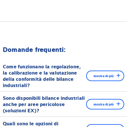
Domande frequenti:
Come funzionano la regolazione,
la calibrazione e la valutazione
mostra di più
della conformità delle bilance
industriali?
Molte bilance industriali di Minebea Intec sono dotate di un
Sono disponibili bilance industriali
peso di calibrazione incorporato. Questo consente di verificare
anche per aree pericolose
mostra di più
l'accuratezza della bilancia premendo un pulsante, senza dover
(soluzioni EX)?
ricorrere a un peso di prova aggiuntivo.
Per un funzionamento sicuro delle apparecchiature in aree
Quali sono le opzioni di
pericolose, i requisiti di sicurezza locali e il livello di sicurezza