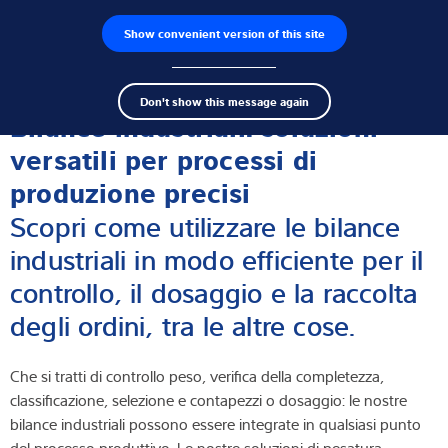
Show convenient version of this site
Ricerca dei prodotti
Lavoro
Men
Search
Celle di carico
Don't show this message again
term
Sear
Bilance industriali: soluzioni
Terminali di pesatura
versatili per processi di
produzione precisi
Bilance industriali
Scopri come utilizzare le bilance
Soluzioni di ispezione
industriali in modo efficiente per il
controllo, il dosaggio e la raccolta
Software
degli ordini, tra le altre cose.
Soluzioni su misura
Che si tratti di controllo peso, verifica della completezza,
Assistenza tecnica
classificazione, selezione e contapezzi o dosaggio: le nostre
bilance industriali possono essere integrate in qualsiasi punto
Soluzioni industriali