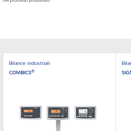
nel processo produttivo.
Bilance industriali
Bila
®
COMBICS
SI