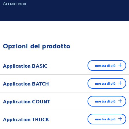
Acciaio inox
Opzioni del prodotto
Application BASIC
mostra di più
Pesatura
Application BATCH
mostra di più
Lordo, netto, tara
Strumento di dosaggio indipendente
Application COUNT
Stampa, memoria alibi, finestra di dialogo
mostra di più
Controllo del dosaggio multi componente basato sulla
Conteggio
Pesatura di controllo
ricetta
Application TRUCK
mostra di più
Controlla fino a 4 bilance (2× analogiche + 2× digitali)
Inserimento del peso del campione di riferimento
Semplici funzioni +/0/-