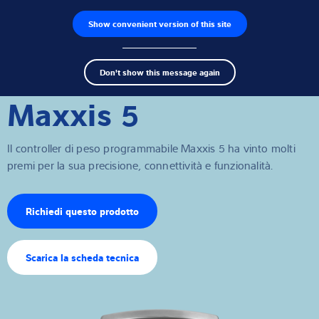
Show convenient version of this site
Ricerca dei prodotti
Lavoro
Men
Search
Celle di carico
Don't show this message again
term
Sear
Maxxis 5
Terminali di pesatura
Bilance industriali
Il controller di peso programmabile Maxxis 5 ha vinto molti
premi per la sua precisione, connettività e funzionalità.
Soluzioni di ispezione
Software
Richiedi questo prodotto
Soluzioni su misura
Scarica la scheda tecnica
Assistenza tecnica
Soluzioni industriali