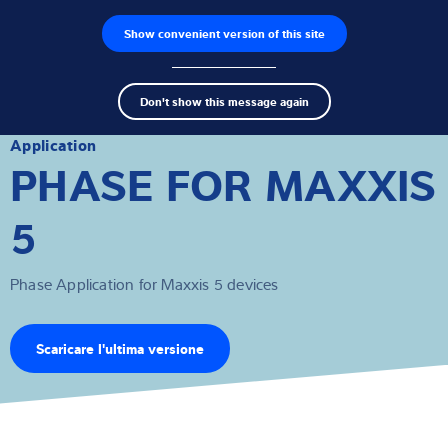
Show convenient version of this site
Ricerca dei prodotti
Lavoro
Men
Search
Celle di carico
Don't show this message again
term
Sear
Terminali di pesatura
Application
PHASE FOR MAXXIS
Bilance industriali
5
Soluzioni di ispezione
Phase Application for Maxxis 5 devices
Software
Soluzioni su misura
Scaricare l'ultima versione
Assistenza tecnica
Soluzioni industriali