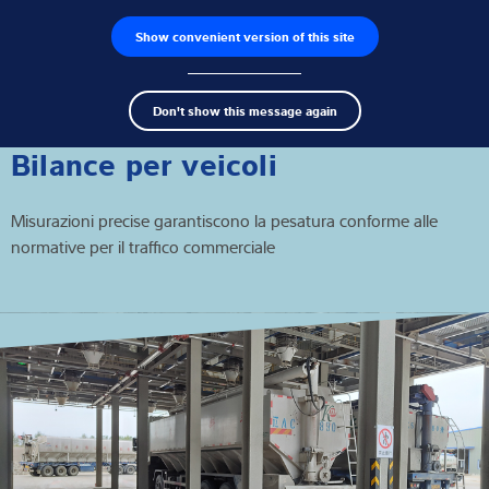
Show convenient version of this site
Ricerca dei prodotti
Lavoro
Men
Search
Celle di carico
Don't show this message again
term
Sear
Terminali di pesatura
Bilance per veicoli
Bilance industriali
Misurazioni precise garantiscono la pesatura conforme alle
normative per il traffico commerciale
Soluzioni di ispezione
Software
Soluzioni su misura
Assistenza tecnica
Soluzioni industriali