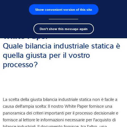
Show convenient version of this site
Ricerca dei prodotti
Lavoro
Men
Search
Celle di carico
Don't show this message again
term
Sear
White Paper
Terminali di pesatura
Quale bilancia industriale statica è
quella giusta per il vostro
Bilance industriali
processo?
Soluzioni di ispezione
Software
Soluzioni su misura
La scelta della giusta bilancia industriale statica non è facile a
causa dell'ampia scelta: Il nostro White Paper fornisce una
Assistenza tecnica
panoramica dei criteri importanti per il processo decisionale e
fornisce al lettore le informazioni necessarie per l'acquisto di
Soluzioni industriali
bilance industriali. Il documento fornisce, tra l'altro, una