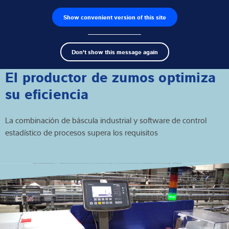
Show convenient version of this site
Buscador de productos
Empleos
Men
Search
Células de carga
Don't show this message again
term
Sear
Terminales de pesaje
El productor de zumos optimiza
su eficiencia
Básculas industriales
La combinación de báscula industrial y software de control
Soluciones de inspección
estadístico de procesos supera los requisitos
Software
Soluciones individuales
Servicios
Soluciones Industriales