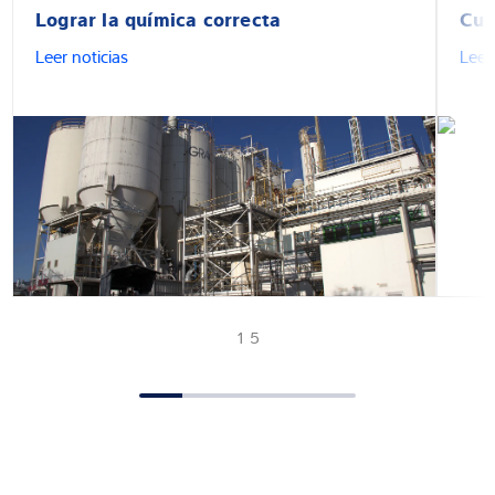
Lograr la química correcta
Cua
Leer noticias
Leer
1 5