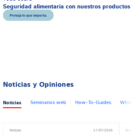
Seguridad alimentaria con nuestros productos
Proteja lo que importa.
Noticias y Opiniones
Noticias
Seminarios web
How-To-Guides
White
Noticias
21/07/2026
Notici