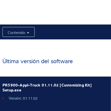
Experiencia y conocimientos
Sobre Nostros
Contenido
Noticias
Buscador de productos
Última versión del software
PR5900-Appl-Truck 01.11.02 [Customizing Kit]
Setup.exe
Versión: 01.11.02