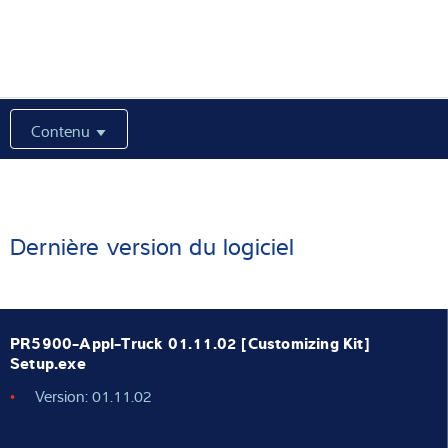
Expertise et connaissances
À propos de nous
Contenu
Actualités
Recherche de produits
Dernière version du logiciel
PR5900-Appl-Truck 01.11.02 [Customizing Kit]
Setup.exe
Version: 01.11.02