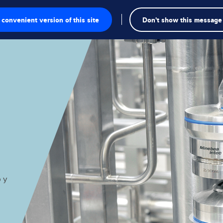
Busca
convenient version of this site
Don't show this message
a
esaje
iales
nspección
viduales
o y
triales