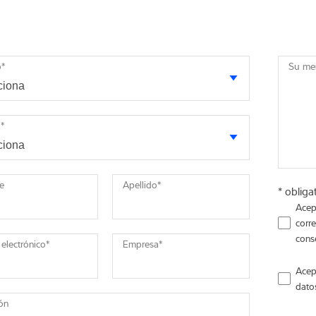
o
*
Su me
o
*
e
Apellido
*
* obliga
Acep
corr
cons
 electrónico
*
Empresa
*
Acep
dato
ión