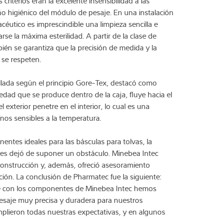
riterios eran la excelente insensibilidad a las
eño higiénico del módulo de pesaje. En una instalación
céutico es imprescindible una limpieza sencilla e
se la máxima esterilidad. A partir de la clase de
én se garantiza que la precisión de medida y la
 se respeten.
lada según el principio Gore-Tex, destacó como
dad que se produce dentro de la caja, fluye hacia el
 exterior penetre en el interior, lo cual es una
rnos sensibles a la temperatura.
ntes ideales para las básculas para tolvas, la
ones dejó de suponer un obstáculo. Minebea Intec
 construcción y, además, ofreció asesoramiento
ación. La conclusión de Pharmatec fue la siguiente:
 con los componentes de Minebea Intec hemos
esaje muy precisa y duradera para nuestros
plieron todas nuestras expectativas, y en algunos