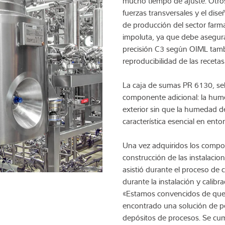
mucho tiempo de ajuste. Otros c
fuerzas transversales y el dis
de producción del sector farma
impoluta, ya que debe asegurar
precisión C3 según OIML tambi
reproducibilidad de las recetas
La caja de sumas PR 6130, sel
componente adicional: la hume
exterior sin que la humedad del
característica esencial en ento
Una vez adquiridos los compone
construcción de las instalaci
asistió durante el proceso de
durante la instalación y calibr
«Estamos convencidos de que
encontrado una solución de p
depósitos de procesos. Se cum