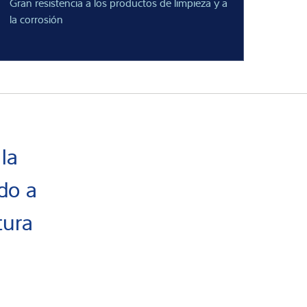
Gran resistencia a los productos de limpieza y a
la corrosión
la
do a
tura