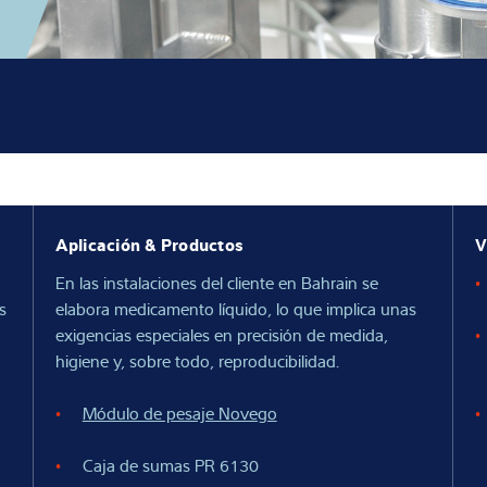
onocimientos
Aplicación & Productos
V
En las instalaciones del cliente en Bahrain se
s
elabora medicamento líquido, lo que implica unas
exigencias especiales en precisión de medida,
higiene y, sobre todo, reproducibilidad.
Módulo de pesaje Novego
Caja de sumas PR 6130