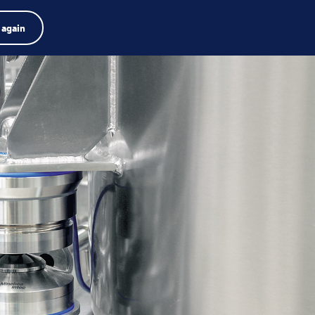
dor de productos
Empleos
Buscar
Español
 again
Menú
Search
term
Search