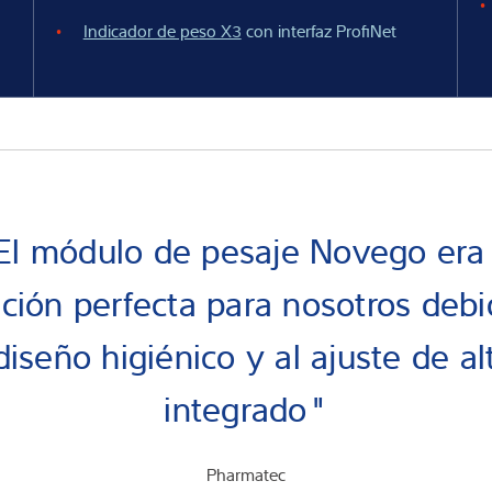
Indicador de peso X3
con interfaz ProfiNet
El módulo de pesaje Novego era 
ución perfecta para nosotros debi
diseño higiénico y al ajuste de al
integrado"
Pharmatec