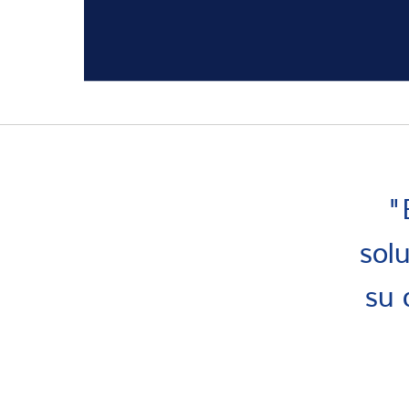
"
sol
su 