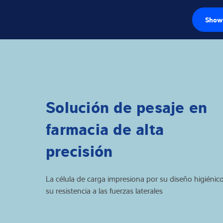
Show 
Células de carg
Terminales de p
Básculas industr
Solución de pesaje en
Soluciones de i
farmacia de alta
Software
precisión
Soluciones indi
La célula de carga impresiona por su diseño higiénic
su resistencia a las fuerzas laterales
Servicios
Soluciones Indus