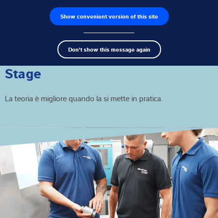
Show convenient version of this site
Ricerca dei prodotti
Lavoro
Men
Search
Celle di carico
Don't show this message again
term
Sear
Terminali di pesatura
Stage
Bilance industriali
La teoria è migliore quando la si mette in pratica.
Soluzioni di ispezione
Software
Soluzioni su misura
Assistenza tecnica
Soluzioni industriali