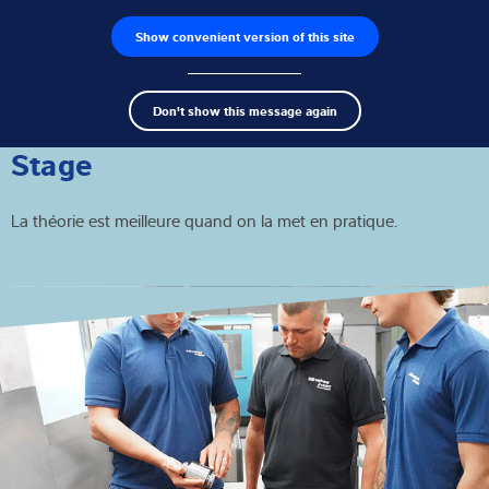
Show convenient version of this site
Recherche de produits
Emplois
Men
Search
Capteurs de pesage
Don't show this message again
term
Sear
Électroniques de pesage
Stage
Balances industrielles
La théorie est meilleure quand on la met en pratique.
Solutions d'inspection
Logiciels
Solutions individuelles
Service
Solutions Industrielles