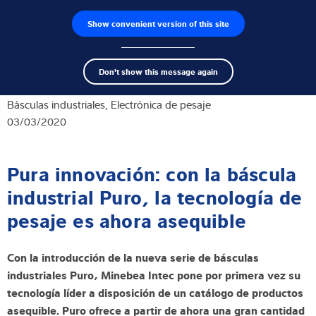
Show convenient version of this site
Buscador de productos
Empleos
Men
Search
Células de carga
Don't show this message again
term
Sear
Terminales de pesaje
Básculas industriales, Electrónica de pesaje
03/03/2020
Básculas industriales
Pura innovación: con la báscula
Soluciones de inspección
industrial Puro, la tecnología de
Software
pesaje es ahora asequible
Soluciones individuales
Con la introducción de la nueva serie de básculas
Servicios
industriales Puro, Minebea Intec pone por primera vez su
tecnología líder a disposición de un catálogo de productos
Soluciones Industriales
asequible. Puro ofrece a partir de ahora una gran cantidad