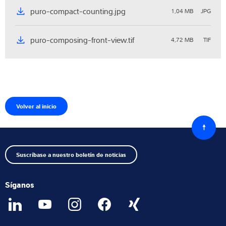
puro-compact-counting.jpg
1,04 MB
JPG
puro-composing-front-view.tif
4,72 MB
TIF
Volver al inicio
Volver
al
princip
Suscríbase a nuestro boletín de noticias
Síganos