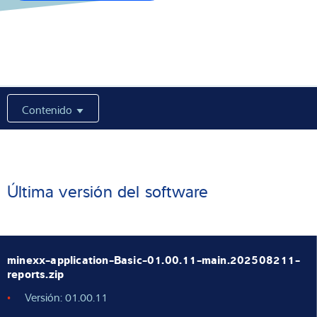
Experiencia y conocimientos
Sobre Nostros
Noticias
Contenido
Buscador de productos
Última versión del software
minexx-application-Basic-01.00.11-main.202508211-
reports.zip
Versión: 01.00.11