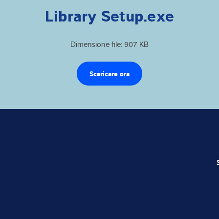
Library Setup.exe
Dimensione file: 907 KB
Scaricare ora