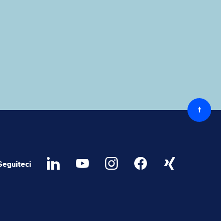
Torna
all'ini
Seguiteci