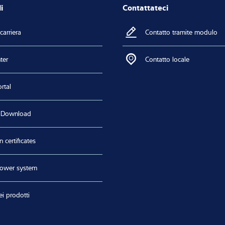
i
Contattateci
carriera
Contatto tramite modulo
ter
Contatto locale
rtal
 Download
n certificates
lower system
ei prodotti