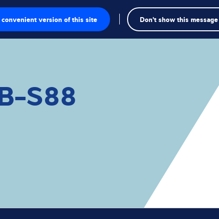
convenient version of this site
Don't show this message
atura
B-S88
li
ezione
sura
ica
iali