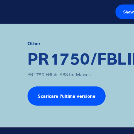
Show 
Celle di carico
Terminali di pes
Other
PR1750/FBLI
Bilance industria
Soluzioni di isp
PR1750 FBLib-S88 for Maxxis
Software
Scaricare l'ultima versione
Soluzioni su mi
Assistenza tecn
Soluzioni industr