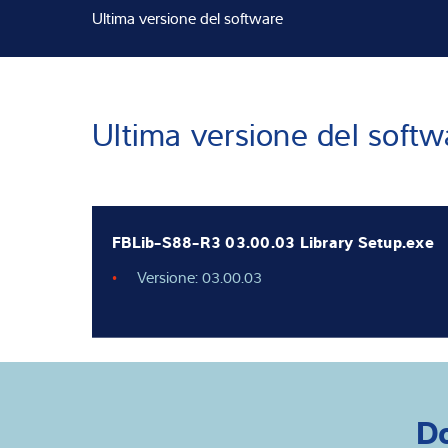
Ultima versione del software
Competenza e 
Chi siamo
Ultima versione del softw
Notizie
FBLib-S88-R3 03.00.03 Library Setup.exe
Versione: 03.00.03
D