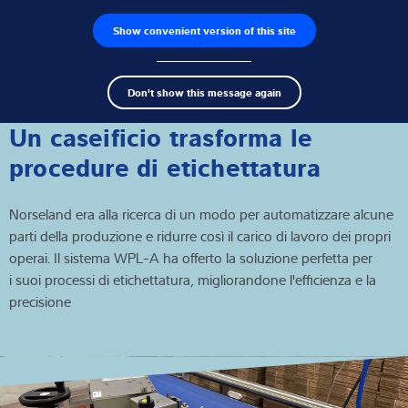
Show convenient version of this site
Ricerca dei prodotti
Lavoro
Men
Search
Celle di carico
Don't show this message again
term
Sear
Terminali di pesatura
Un caseificio trasforma le
procedure di etichettatura
Bilance industriali
Norseland era alla ricerca di un modo per automatizzare alcune
Soluzioni di ispezione
parti della produzione e ridurre così il carico di lavoro dei propri
operai. Il sistema WPL-A ha offerto la soluzione perfetta per
Software
i suoi processi di etichettatura, migliorandone l'efficienza e la
precisione
Soluzioni su misura
Assistenza tecnica
Soluzioni industriali