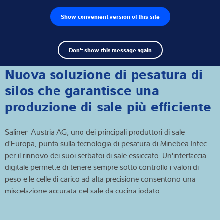
Show convenient version of this site
Ricerca dei prodotti
Lavoro
Men
Search
Celle di carico
Don't show this message again
term
Sear
Terminali di pesatura
Nuova soluzione di pesatura di
silos che garantisce una
Bilance industriali
produzione di sale più efficiente
Soluzioni di ispezione
Salinen Austria AG, uno dei principali produttori di sale
Software
d'Europa, punta sulla tecnologia di pesatura di Minebea Intec
per il rinnovo dei suoi serbatoi di sale essiccato. Un'interfaccia
Soluzioni su misura
digitale permette di tenere sempre sotto controllo i valori di
peso e le celle di carico ad alta precisione consentono una
Assistenza tecnica
miscelazione accurata del sale da cucina iodato.
Soluzioni industriali