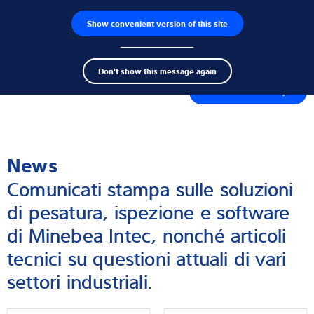
Show convenient version of this site
Ricerca dei prodotti
Lavoro
Men
Search
Celle di carico
Don't show this message again
term
Sear
Contatto con la stampa
Terminali di pesatura
Bilance industriali
News
Soluzioni di ispezione
Comunicati stampa sulle soluzioni
Software
di pesatura, ispezione e software
di Minebea Intec, nonché articoli
Soluzioni su misura
tecnici su questioni attuali di vari
Assistenza tecnica
settori industriali.
Soluzioni industriali