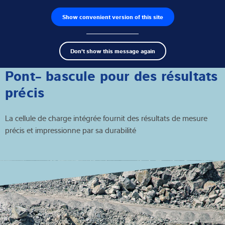
Show convenient version of this site
Recherche de produits
Emplois
Men
Search
Capteurs de pesage
Don't show this message again
term
Sear
Électroniques de pesage
Pont- bascule pour des résultats
précis
Balances industrielles
La cellule de charge intégrée fournit des résultats de mesure
Solutions d'inspection
précis et impressionne par sa durabilité
Pont-bascule
Logiciels
Solutions individuelles
Service