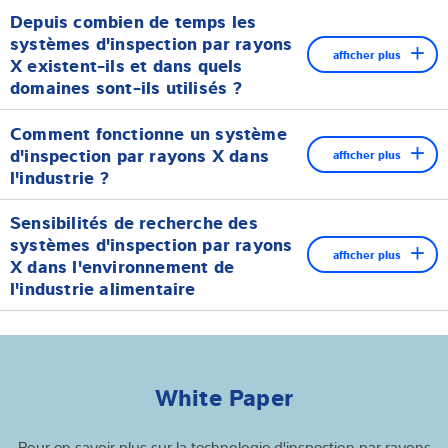
Depuis combien de temps les
systèmes d'inspection par rayons
afficher plus
X existent-ils et dans quels
domaines sont-ils utilisés ?
Depuis que Wilhelm Conrad Rontgen a découvert les "rayons
Comment fonctionne un système
invisibles" le 8 novembre 1895, le diagnostic par rayons X s'est
d'inspection par rayons X dans
afficher plus
imposé dans de nombreux domaines. Aujourd'hui, les rayons X
l'industrie ?
ne sont pas seulement utilisés à des fins médicales, mais
soutiennent également l'industrie alimentaire dans sa quête de
Sensibilités de recherche des
qualité et de sécurité des aliments.
systèmes d'inspection par rayons
afficher plus
X dans l'environnement de
l'industrie alimentaire
La technologie des rayons X offre une méthode fiable pour
l'inspection des denrées alimentaires. Elle est utilisée pour
détecter les corps étrangers ou pour examiner la structure
interne des aliments. Dans le cadre du concept HACCP (analyse
des risques et maîtrise des points critiques), elle permet de
White Paper
répondre aux exigences croissantes des consommateurs et des
autorités réglementaires. Un système d'inspection par rayons X
Pour en savoir plus sur la technologie d'inspection par rayons