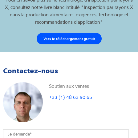
peut identifier une variété de corps étrangers physiques tels
X, consultez notre livre blanc intitulé "Inspection par rayons X
que les métaux, le verre, le caoutchouc, les pierres et même
dans la production alimentaire : exigences, technologie et
certains types de plastiques. La prise d'une image par rayons X
recommandations d'application"
ne laisse aucune trace sur le produit. C'est pourquoi cette
méthode est privilégiée pour les produits finis emballés, en
Vers le téléchargement gratuit
particulier ceux qui sont conditionnés dans des bouteilles, des
Un système d'inspection Rontgen se compose de trois
boîtes, des bocaux et des sacs.
éléments principaux : le générateur, le détecteur et le traitement
de l'image, ainsi que la mécanique et la technologie de
Les systèmes d'inspection par rayons X sont devenus plus
convoyage. Des configurations matérielles spéciales sont
Contactez-nous
puissants, plus fiables et plus conviviaux au cours des dernières
disponibles pour différents domaines d'application, ce qui
années.Certains systèmes ne se contentent pas de détecter les
permet d'utiliser les composants de base dans une grande
corps étrangers, mais vérifient également le poids, le nombre
Soutien aux ventes
variété d'applications.
de composants du produit, les hauteurs de remplissage ou
+33 (1) 48 63 90 65
l'intégrité de la soudure de l'emballage. Grâce à leur avancée
Structure d'un générateur
technologique, les systèmes d'inspection par rayons X
modernes contribuent ainsi à la réduction des coûts de
Dans leur forme la plus simple, les tubes à rayons X modernes
production.
L'inspection par rayons X recherche des corps étrangers qui
sont constitués des éléments suivants :
absorbent une plus grande quantité de rayonnement que le
Je demande
*
produit inspecté. Une détection fiable des corps étrangers n'est