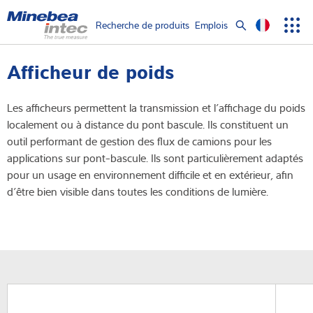
Show convenient version of this site
Recherche de produits
Emplois
Men
Search
Don't show this message again
Capteurs de pesage
Afficheur de poids
term
Sear
Électroniques de pesage
Les afficheurs permettent la transmission et l’affichage du poids
localement ou à distance du pont bascule. Ils constituent un
Balances industrielles
outil performant de gestion des flux de camions pour les
applications sur pont-bascule. Ils sont particulièrement adaptés
Solutions d'inspection
pour un usage en environnement difficile et en extérieur, afin
d’être bien visible dans toutes les conditions de lumière.
Pont-bascule
Logiciels
Solutions individuelles
Service