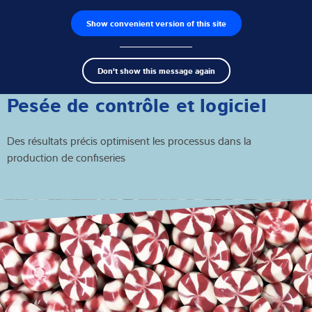
Show convenient version of this site
Recherche de produits
Emplois
Men
Search
Capteurs de pesage
Don't show this message again
term
Sear
Électroniques de pesage
Pesée de contrôle et logiciel
Balances industrielles
Des résultats précis optimisent les processus dans la
production de confiseries
Solutions d'inspection
Logiciels
Solutions individuelles
Service
Solutions Industrielles