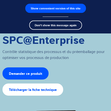
Show convenient version of this site
Recherche de produits
Emplois
Men
Search
Capteurs de pesage
Don't show this message again
term
Sear
SPC@Enterprise
Électroniques de pesage
Balances industrielles
Contrôle statistique des processus et du préemballage pour
optimiser vos processus de production
Solutions d'inspection
Pont-bascule
Demander ce produit
Logiciels
Télécharger la fiche technique
Solutions individuelles
Service