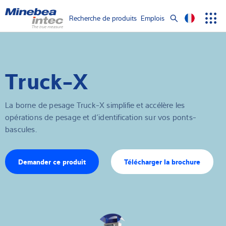
Show convenient version of this site
Recherche de produits
Emplois
Men
Search
Don't show this message again
Capteurs de pesage
term
Sear
Truck-X
Électroniques de pesage
Balances industrielles
La borne de pesage Truck-X simplifie et accélère les
opérations de pesage et d’identification sur vos ponts-
Solutions d'inspection
bascules.
Pont-bascule
Demander ce produit
Télécharger la brochure
Logiciels
Solutions individuelles
Service