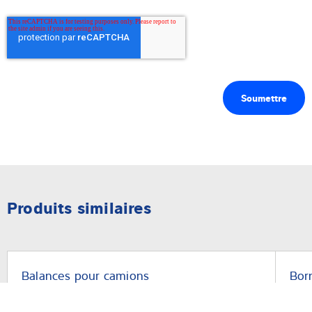
Produits similaires
Balances pour camions
Bor
Pont bascule ProDeck M
Bor