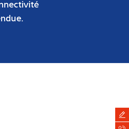
nnectivité
endue.