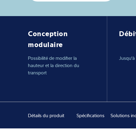
Solutions Indust
Expertise et co
Conception
Débi
À propos de no
modulaire
Actualités
Possibilité de modifier la
Jusqu'à
hauteur et la direction du
transport
Détails du produit
Spécifications
Solutions ind