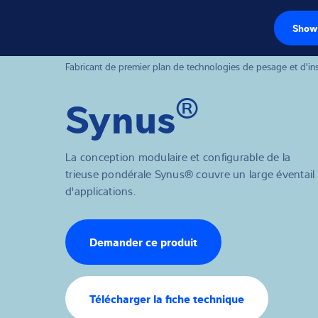
Show 
Capteurs de pe
Fabricant de premier plan de technologies de pesage et d'ins
®
Synus
Électroniques d
Balances industr
La conception modulaire et configurable de la
Solutions d'insp
trieuse pondérale Synus® couvre un large éventail
d'applications.
Pont-bascule
Logiciels
Demander ce produit
Solutions indivi
Télécharger la fiche technique
Service