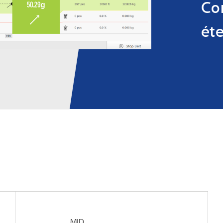
Co
ét
MID