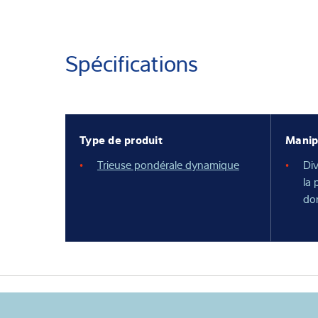
Spécifications
Type de produit
Manip
Trieuse pondérale dynamique
Div
la 
do