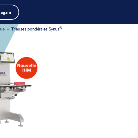
e de produits
Emplois
Recherche
Français
 again
Menu
Search
term
Search
®
que
-
Trieuses pondérales Synus