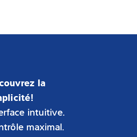
couvrez la
plicité!
erface intuitive.
ntrôle maximal.