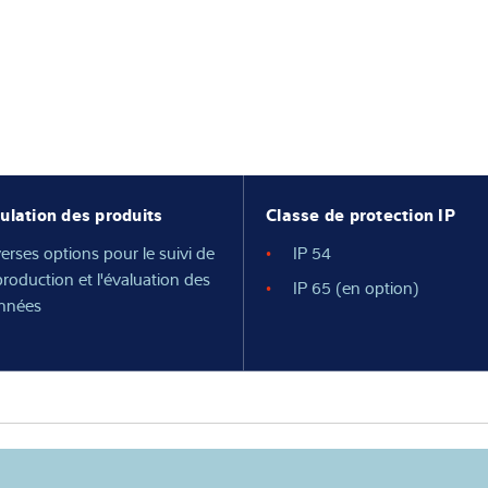
ulation des produits
Classe de protection IP
erses options pour le suivi de
IP 54
production et l'évaluation des
IP 65 (en option)
nnées