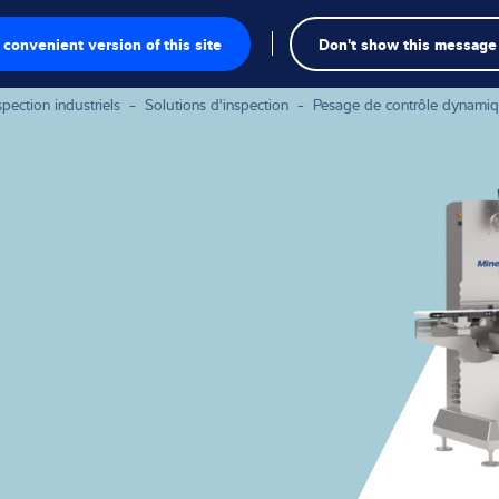
Recherch
convenient version of this site
Don't show this message
sage
pection industriels
-
Solutions d'inspection
-
Pesage de contrôle dynami
e pesage
ielles
ection
duelles