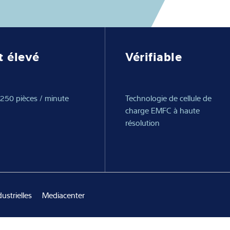
rielles
nnaissances
t élevé
Vérifiable
us
 250 pièces / minute
Technologie de cellule de
charge EMFC à haute
résolution
ustrielles
Mediacenter