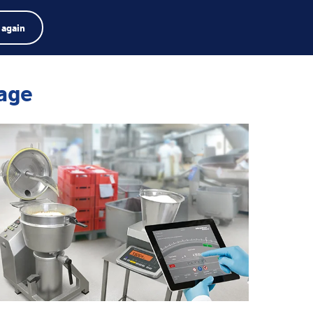
e de produits
Emplois
Recherche
Français
 again
Menu
Search
term
Search
sage