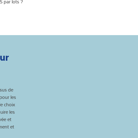
S par lots ?
ur
ssus de
pour les
e choix
ire les
vée et
ment et