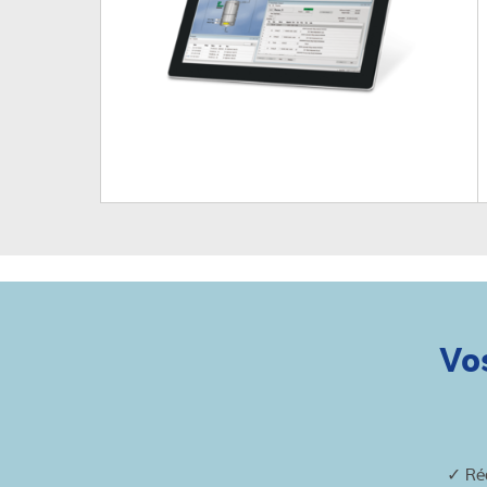
Vo
✓ Réd