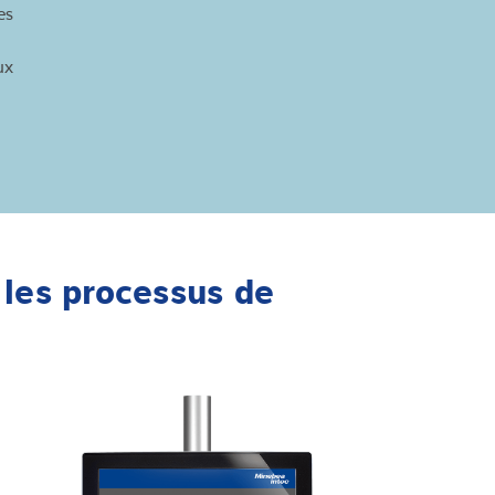
es
e
eux
 les processus de