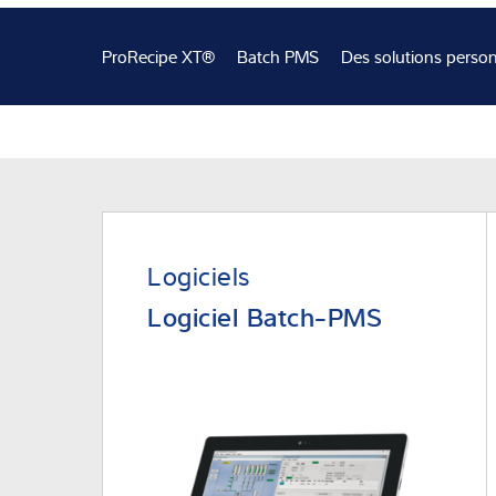
Solutions Indust
ProRecipe XT®
Batch PMS
Des solutions person
Expertise et co
À propos de no
Actualités
Logiciels
Logiciel Batch-PMS