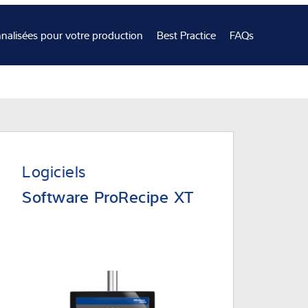
rielles
nalisées pour votre production
Best Practice
FAQs
nnaissances
us
Logiciels
Software ProRecipe XT