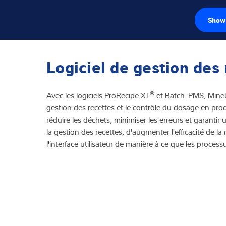
Show 
Capteurs de pe
Logiciel de gestion des
Électroniques d
®
Avec les logiciels ProRecipe XT
et Batch-PMS, Minebe
Balances industr
gestion des recettes et le contrôle du dosage en pr
réduire les déchets, minimiser les erreurs et garantir
Solutions d'insp
la gestion des recettes, d'augmenter l'efficacité de 
l'interface utilisateur de manière à ce que les proces
Pont-bascule
Logiciels
Solutions indivi
Service