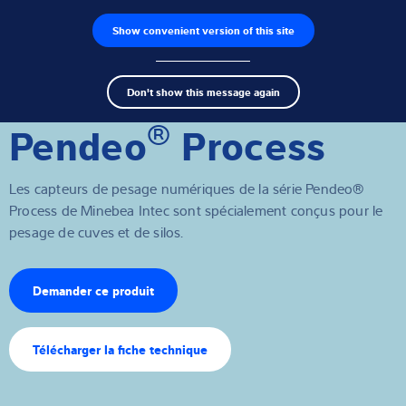
Show convenient version of this site
Recherche de produits
Emplois
Men
Search
Capteurs de pesage
Don't show this message again
term
Sear
®
Pendeo
Process
Électroniques de pesage
Balances industrielles
Les capteurs de pesage numériques de la série Pendeo®
Process de Minebea Intec sont spécialement conçus pour le
Solutions d'inspection
pesage de cuves et de silos.
Pont-bascule
Demander ce produit
Logiciels
Télécharger la fiche technique
Solutions individuelles
Service