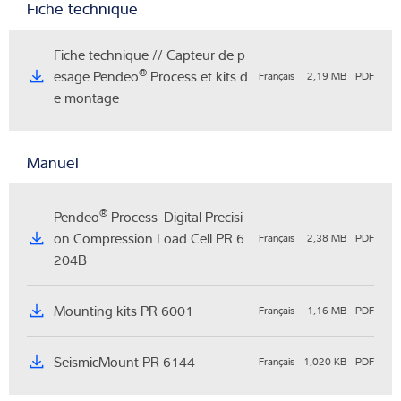
Fiche technique
Fiche technique // Capteur de p
®
esage Pendeo
Process et kits d
Français
2,19 MB
PDF
e montage
Manuel
®
Pendeo
Process-Digital Precisi
on Compression Load Cell PR 6
Français
2,38 MB
PDF
204B
Mounting kits PR 6001
Français
1,16 MB
PDF
SeismicMount PR 6144
Français
1,020 KB
PDF