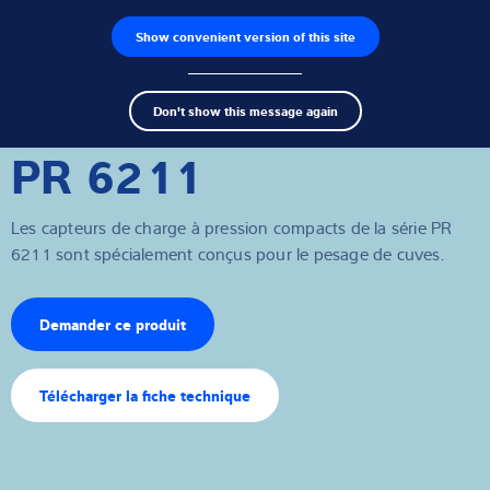
Show convenient version of this site
Recherche de produits
Emplois
Men
Search
Capteurs de pesage
Don't show this message again
term
Sear
PR 6211
Électroniques de pesage
Balances industrielles
Les capteurs de charge à pression compacts de la série PR
6211 sont spécialement conçus pour le pesage de cuves.
Solutions d'inspection
Pont-bascule
Demander ce produit
Logiciels
Télécharger la fiche technique
Solutions individuelles
Service