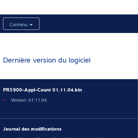
Solutions Industrielles
Contenu
Expertise et connaissances
À propos de nous
Actualités
Dernière version du logiciel
Recherche de produits
PR5900-Appl-Count 01.11.04.bin
Version: 01.11.04
Journal des modifications