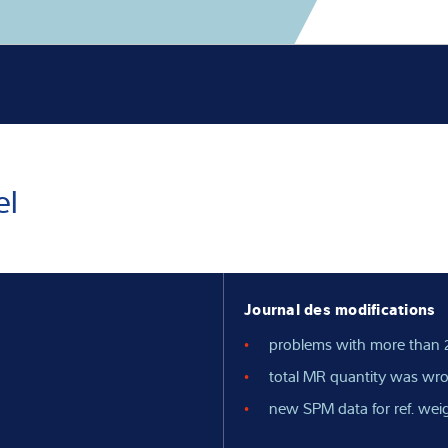
nnaissances
us
el
Journal des modifications
problems with more than 
total MR quantity was wr
new SPM data for ref. weig