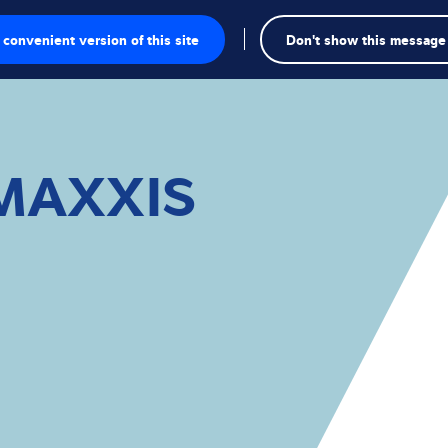
Recherch
convenient version of this site
Don't show this message
sage
e pesage
MAXXIS
ielles
ection
duelles
ielles