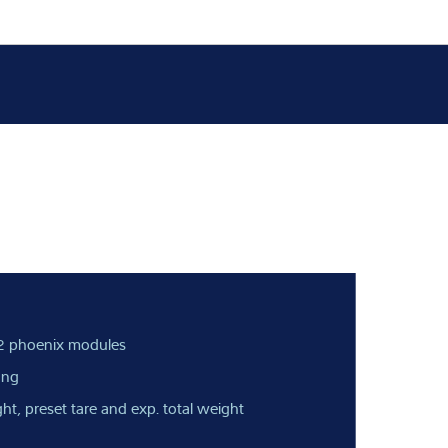
2 phoenix modules
ong
ht, preset tare and exp. total weight