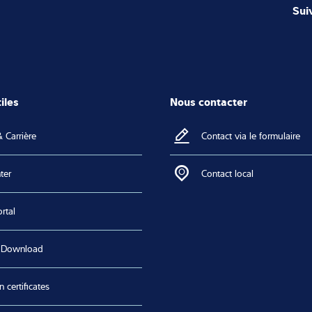
Sui
iles
Nous contacter
 Carrière
Contact via le formulaire
ter
Contact local
rtal
 Download
n certificates