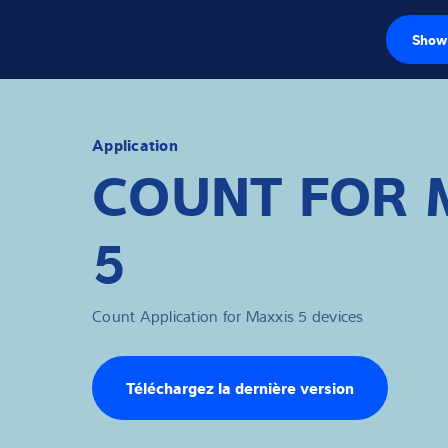
Show 
Capteurs de pe
Électroniques d
Application
COUNT FOR 
Balances industr
5
Solutions d'insp
Logiciels
Count Application for Maxxis 5 devices
Solutions indivi
Service
Téléchargez la dernière version
Solutions Industr