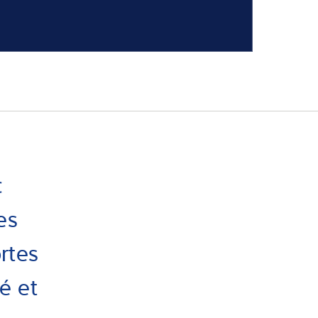
c
es
rtes
té et