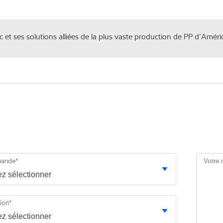
 et ses solutions alliées de la plus vaste production de PP d’Amé
mande
*
Votre
tion
*