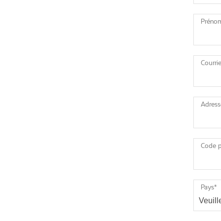
Préno
Courrie
Adress
Code p
Pays
*