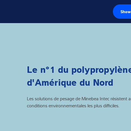
Show 
Capteurs de pe
Électroniques d
Balances industr
Le n°1 du polypropylèn
Solutions d'insp
d'Amérique du Nord
Pont-bascule
Logiciels
Les solutions de pesage de Minebea Intec résistent 
conditions environnementales les plus difficiles.
Solutions indivi
Service