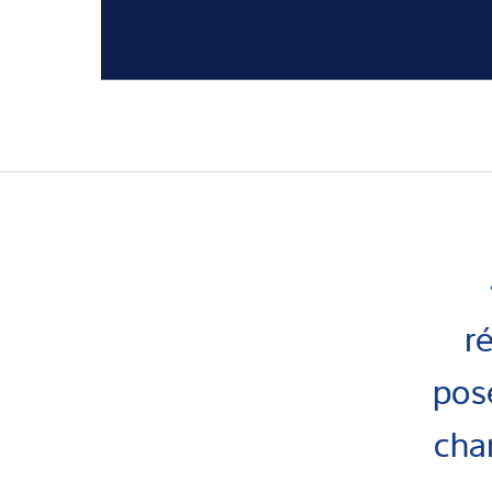
r
pos
char