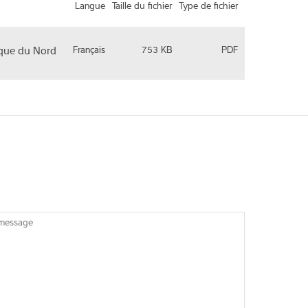
Langue
Taille du fichier
Type de fichier
rique du Nord
Français
753 KB
PDF
 message