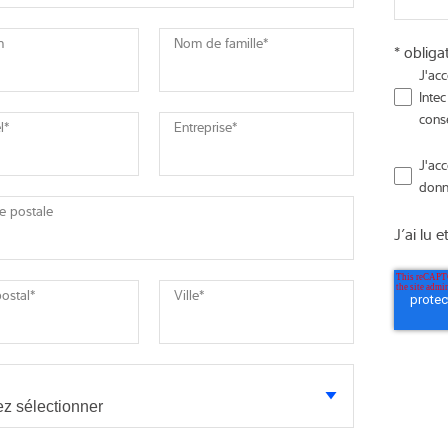
m
Nom de famille
*
* obliga
J'ac
Inte
cons
l
*
Entreprise
*
J'ac
donn
e postale
J’ai lu e
ostal
*
Ville
*