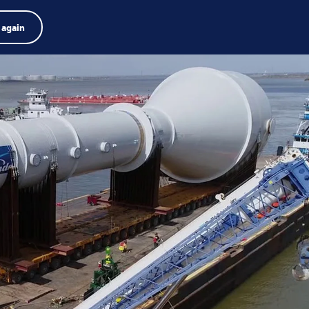
e de produits
Emplois
Recherche
Français
 again
Menu
Search
term
Search