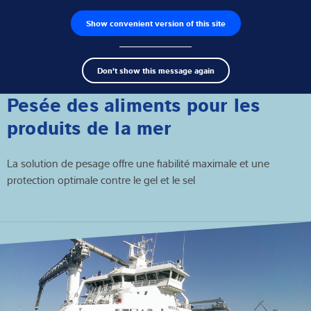
Show convenient version of this site
Recherche de produits
Emplois
Men
Search
Capteurs de pesage
Don't show this message again
term
Sear
Électroniques de pesage
Pesée des aliments pour les
produits de la mer
Balances industrielles
La solution de pesage offre une fiabilité maximale et une
Solutions d'inspection
protection optimale contre le gel et le sel
Logiciels
Solutions individuelles
Service
Solutions Industrielles