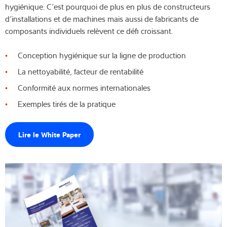
hygiénique. C’est pourquoi de plus en plus de constructeurs
Expertise et connaissances
d’installations et de machines mais aussi de fabricants de
composants individuels relèvent ce défi croissant.
À propos de nous
Conception hygiénique sur la ligne de production
Actualités
La nettoyabilité, facteur de rentabilité
Conformité aux normes internationales
Exemples tirés de la pratique
Recherche de produits
Lire le White Paper