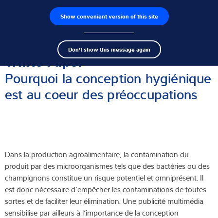
Show convenient version of this site
Recherche de produits
Emplois
Men
Search
Capteurs de pesage
Don't show this message again
term
Sear
White Paper
Électroniques de pesage
Pourquoi la conception hygiénique
est au coeur des préoccupations
Balances industrielles
Solutions d'inspection
Logiciels
Dans la production agroalimentaire, la contamination du
Solutions individuelles
produit par des microorganismes tels que des bactéries ou des
champignons constitue un risque potentiel et omniprésent. Il
Service
est donc nécessaire d’empêcher les contaminations de toutes
sortes et de faciliter leur élimination. Une publicité multimédia
Solutions Industrielles
sensibilise par ailleurs à l’importance de la conception