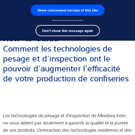
Show convenient version of this site
Recherche de produits
Emplois
Men
Search
Capteurs de pesage
Don't show this message again
term
Sear
How-to Guide
Électroniques de pesage
Comment les technologies de
pesage et d’inspection ont le
Balances industrielles
pouvoir d’augmenter l’efficacité
Solutions d'inspection
de votre production de confiseries
Pont-bascule
Logiciels
Les technologies de pesage et d'inspection de Minebea Intec
Solutions individuelles
ne vous aident pas seulement à garantir la qualité et la pureté
de vos produits. L'interaction des technologies modernes et des
Service