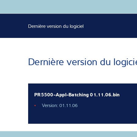
Expertise et co
Dernière version du logiciel
À propos de no
Actualités
Dernière version du logici
PR5500-Appl-Batching 01.11.06.bin
Version: 01.11.06