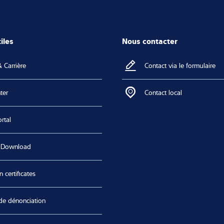
iles
Nous contacter
 Carrière
Contact via le formulaire
ter
Contact local
rtal
 Download
n certificates
de dénonciation