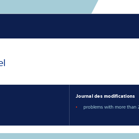
nnaissances
us
el
Journal des modifications
problems with more than 