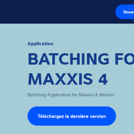
Show 
Capteurs de pe
Électroniques d
Application
BATCHING F
Balances industr
MAXXIS 4
Solutions d'insp
Logiciels
Batching Application for Maxxis 4 devices
Solutions indivi
Service
Téléchargez la dernière version
Solutions Industr