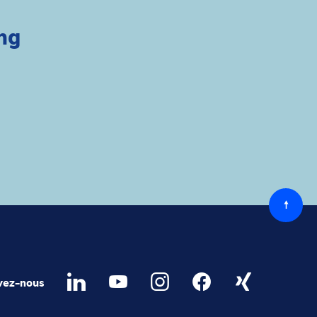
ng
Retou
au
début
vez-nous