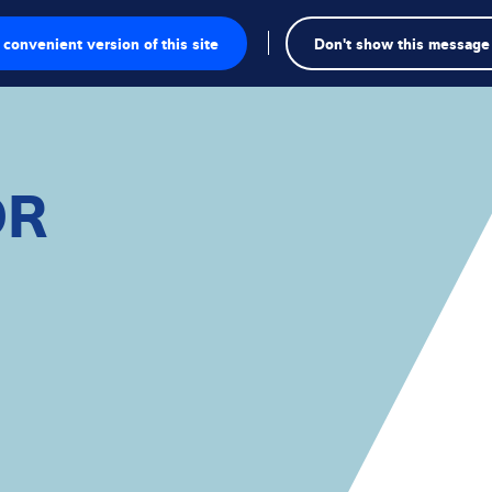
Recherch
convenient version of this site
Don't show this message
sage
e pesage
OR
ielles
ection
duelles
ielles