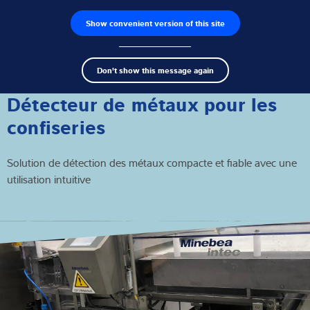
Show convenient version of this site
Recherche de produits
Emplois
Men
Search
Capteurs de pesage
Don't show this message again
term
Sear
Électroniques de pesage
Détecteur de métaux pour les
confiseries
Balances industrielles
Solution de détection des métaux compacte et fiable avec une
Solutions d'inspection
utilisation intuitive
Logiciels
Solutions individuelles
Service
Solutions Industrielles